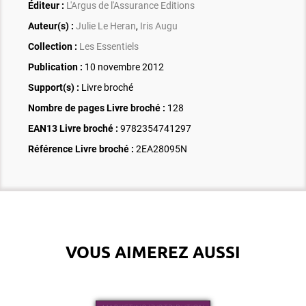
Éditeur :
L'Argus de l'Assurance Editions
Auteur(s) :
Julie Le Heran
,
Iris Augu
Collection :
Les Essentiels
Publication :
10 novembre 2012
Support(s) :
Livre broché
Nombre de pages
Livre broché
:
128
EAN13 Livre broché :
9782354741297
Référence Livre broché :
2EA28095N
VOUS AIMEREZ AUSSI