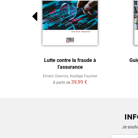
omobile
Lutte contre la fraude à
Gui
l'assurance
 Ravayrol
Émeric Desnoix
,
Nadège Faucher
39,99 €
À partir de
IN
Je souha