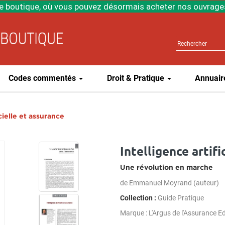
e boutique, où vous pouvez désormais acheter nos ouvrages
Codes commentés
Droit & Pratique
Annuair
icielle et assurance
Intelligence artifi
Une révolution en marche
de
Emmanuel Moyrand
(auteur)
Collection :
Guide Pratique
L'Argus de l'Assurance Ed