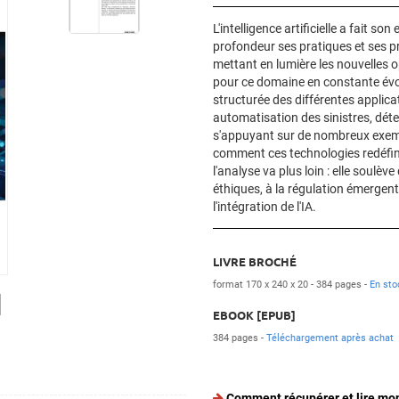
L'intelligence artificielle a fait s
profondeur ses pratiques et ses 
mettant en lumière les nouvelles op
pour ce domaine en constante évol
structurée des différentes applicat
automatisation des sinistres, détec
s'appuyant sur de nombreux exemp
comment ces technologies redéfini
l'analyse va plus loin : elle soulè
éthiques, à la régulation émerge
l'intégration de l'IA.
LIVRE BROCHÉ
format 170 x 240 x 20
384 pages
En sto
]
EBOOK [EPUB]
384 pages
Téléchargement après achat
Comment récupérer et lire mo