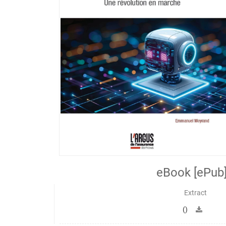
eBook [ePub
Extract
()