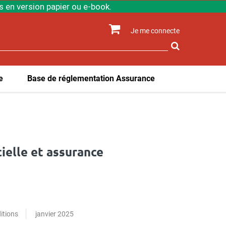
 en version papier ou e-book.
Je me connecte
Rechercher
sur
le
site
e
Base de réglementation Assurance
cielle et assurance
itions
janvier 2025