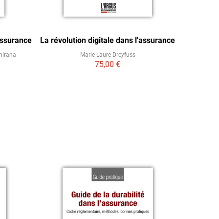
assurance
La révolution digitale dans l'assurance
Comprend
hirana
Marie-Laure Dreyfuss
75,00 €