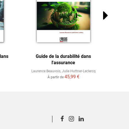
dans
Guide de la durabilité dans
Gérer 
l'assurance
da
Laurence Beauvois
,
Julie Huttner-Leclercq
45,99 €
À partir de