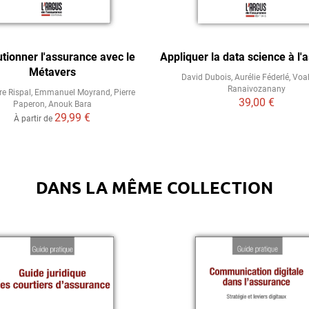
tionner l'assurance avec le
Appliquer la data science à l'
Métavers
David Dubois
,
Aurélie Féderlé
,
Voa
Ranaivozanany
re Rispal
,
Emmanuel Moyrand
,
Pierre
39,00 €
Paperon
,
Anouk Bara
29,99 €
À partir de
DANS LA MÊME COLLECTION