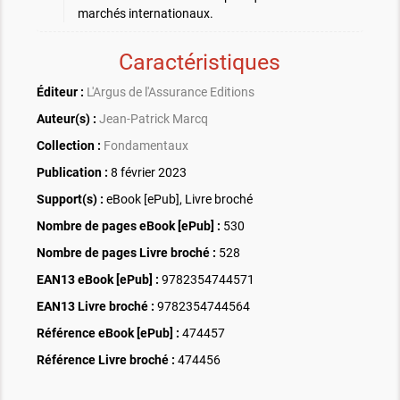
marchés internationaux.
Caractéristiques
Éditeur :
L'Argus de l'Assurance Editions
Auteur(s) :
Jean-Patrick Marcq
Collection :
Fondamentaux
Publication :
8 février 2023
Support(s) :
eBook [ePub], Livre broché
Nombre de pages
eBook [ePub]
:
530
Nombre de pages
Livre broché
:
528
EAN13 eBook [ePub] :
9782354744571
EAN13 Livre broché :
9782354744564
Référence eBook [ePub] :
474457
Référence Livre broché :
474456