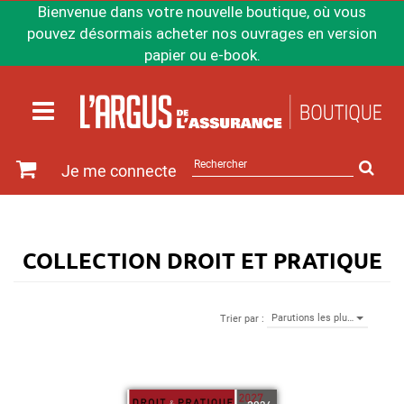
Bienvenue dans votre nouvelle boutique, où vous
pouvez désormais acheter nos ouvrages en version
papier ou e-book.
Rechercher
Je me connecte
sur
le
site
COLLECTION DROIT ET PRATIQUE
Parutions les plu…
Trier par :